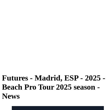
Futuros
Futures - Madrid, ESP - 2025
Futures - Madrid, ESP - 2025
Voltar para a página inicial do BPT
Onde Assistir
Equipes
Programação
Classificação
Futures - Madrid, ESP - 2025 -
Beach Pro Tour 2025 season -
News