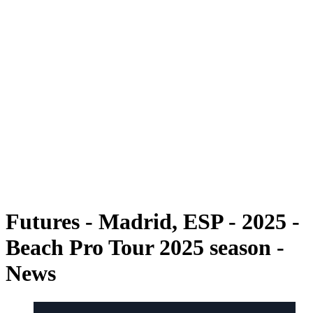
Futuros
Futures - Madrid, ESP - 2025
Futures - Madrid, ESP - 2025
Voltar para a página inicial do BPT
Onde Assistir
Equipes
Programação
Classificação
Futures - Madrid, ESP - 2025 -
Beach Pro Tour 2025 season -
News