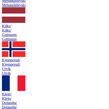
Mehandzhiyski
Mehandzhiyski
Kilks/
Kilks/
Gutmanis
Gutmanis
Kjemperud/
Kjemperud/
Utvik
Utvik
Klein/
Klein/
Delanghe
Delanghe