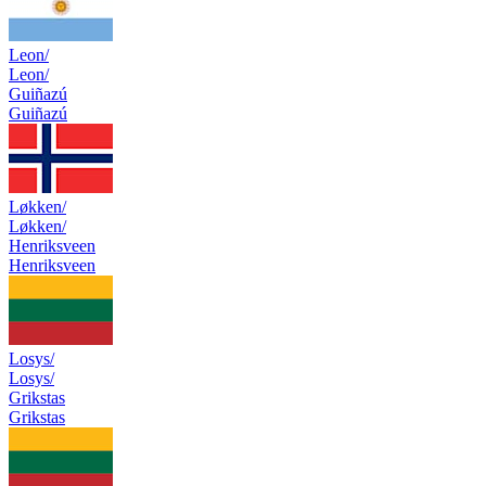
Leon/
Leon/
Guiñazú
Guiñazú
Løkken/
Løkken/
Henriksveen
Henriksveen
Losys/
Losys/
Grikstas
Grikstas