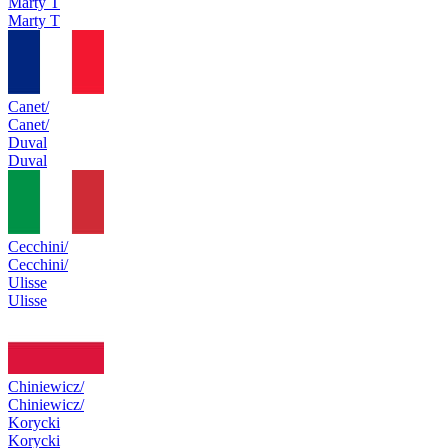
Marty T
Marty T
Canet/
Canet/
Duval
Duval
Cecchini/
Cecchini/
Ulisse
Ulisse
Chiniewicz/
Chiniewicz/
Korycki
Korycki