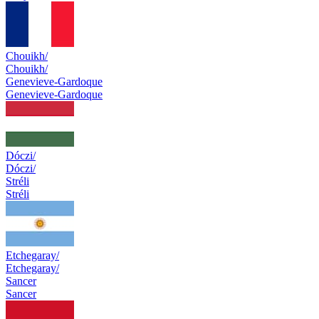
Chouikh/
Chouikh/
Genevieve-Gardoque
Genevieve-Gardoque
Dóczi/
Dóczi/
Stréli
Stréli
Etchegaray/
Etchegaray/
Sancer
Sancer