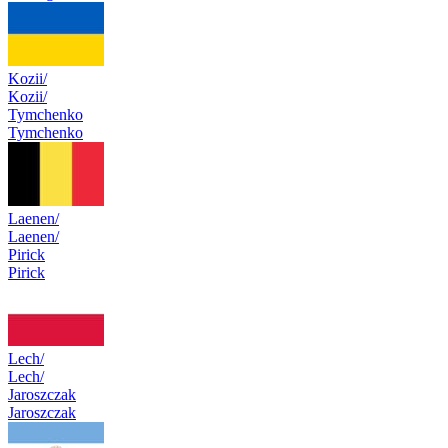
Kozii/
Kozii/
Tymchenko
Tymchenko
Laenen/
Laenen/
Pirick
Pirick
Lech/
Lech/
Jaroszczak
Jaroszczak