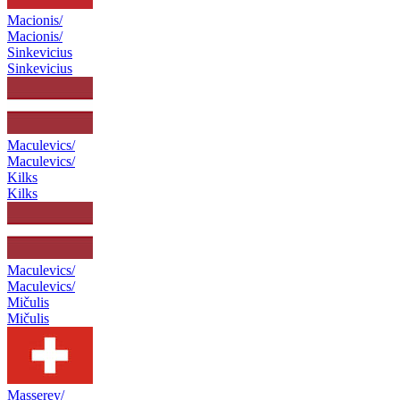
Macionis/
Macionis/
Sinkevicius
Sinkevicius
Maculevics/
Maculevics/
Kilks
Kilks
Maculevics/
Maculevics/
Mičulis
Mičulis
Masserey/