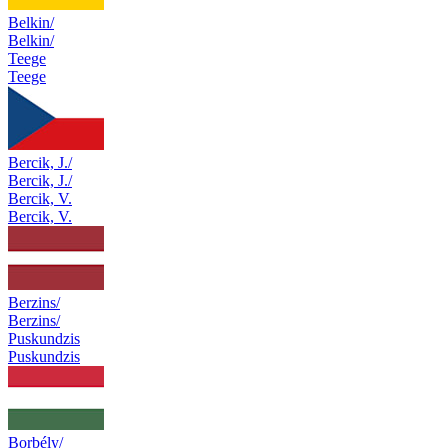
Belkin/
Belkin/
Teege
Teege
Bercik, J./
Bercik, J./
Bercik, V.
Bercik, V.
Berzins/
Berzins/
Puskundzis
Puskundzis
Borbély/