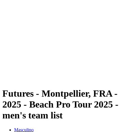
Futuros
Futures - Montpellier, FRA - 2025
Futures - Montpellier, FRA - 2025
Voltar para a página inicial do BPT
Onde Assistir
Equipes
Programação
Classificação
Futures - Montpellier, FRA -
2025 - Beach Pro Tour 2025 -
men's team list
Masculino