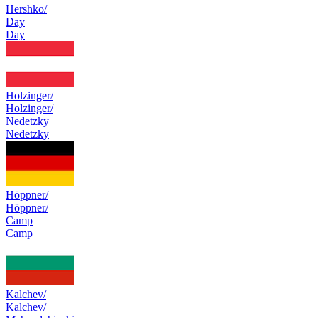
Hershko/
Day
Day
Holzinger/
Holzinger/
Nedetzky
Nedetzky
Höppner/
Höppner/
Camp
Camp
Kalchev/
Kalchev/