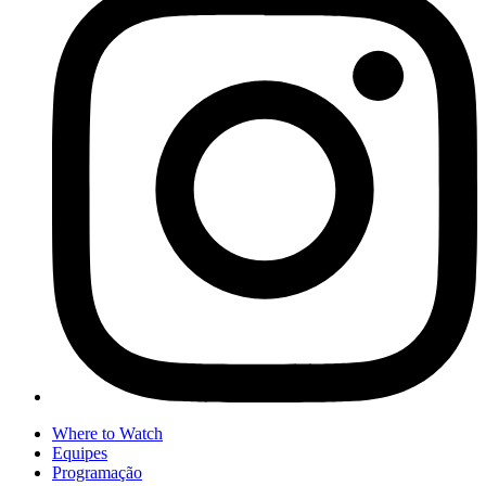
Where to Watch
Equipes
Programação