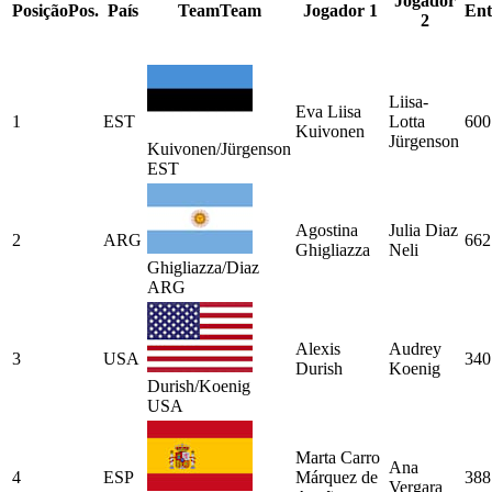
Jogador
Posição
Pos.
País
Team
Team
Jogador 1
Ent
2
Liisa-
Eva Liisa
1
EST
Lotta
600
Kuivonen
Jürgenson
Kuivonen/Jürgenson
EST
Agostina
Julia Diaz
2
ARG
662
Ghigliazza
Neli
Ghigliazza/Diaz
ARG
Alexis
Audrey
3
USA
340
Durish
Koenig
Durish/Koenig
USA
Marta Carro
Ana
4
ESP
Márquez de
388
Vergara