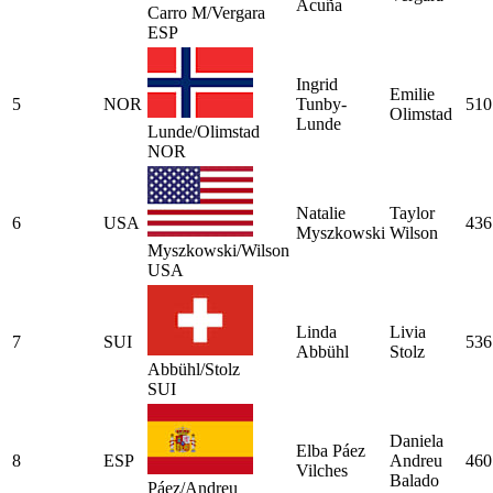
Acuña
Carro M/Vergara
ESP
Ingrid
Emilie
5
NOR
Tunby-
510
Olimstad
Lunde
Lunde/Olimstad
NOR
Natalie
Taylor
6
USA
436
Myszkowski
Wilson
Myszkowski/Wilson
USA
Linda
Livia
7
SUI
536
Abbühl
Stolz
Abbühl/Stolz
SUI
Daniela
Elba Páez
8
ESP
Andreu
460
Vilches
Balado
Páez/Andreu