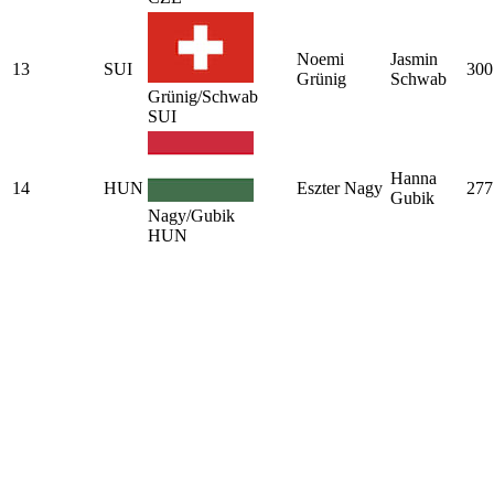
Noemi
Jasmin
13
SUI
300
Grünig
Schwab
Grünig/Schwab
SUI
Hanna
14
HUN
Eszter Nagy
277
Gubik
Nagy/Gubik
HUN