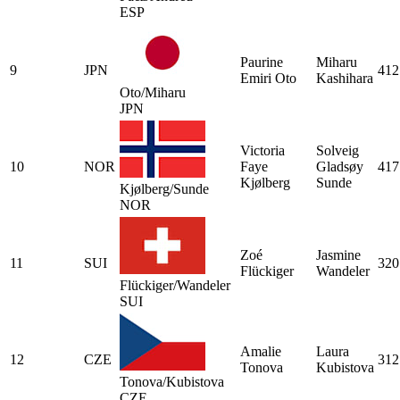
ESP
Paurine
Miharu
9
JPN
412
Emiri Oto
Kashihara
Oto/Miharu
JPN
Victoria
Solveig
10
NOR
Faye
Gladsøy
417
Kjølberg
Sunde
Kjølberg/Sunde
NOR
Zoé
Jasmine
11
SUI
320
Flückiger
Wandeler
Flückiger/Wandeler
SUI
Amalie
Laura
12
CZE
312
Tonova
Kubistova
Tonova/Kubistova
CZE