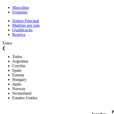
Masculino
Feminino
Sorteio Principal
Matérias por país
Qualificação
Reserva
Todos
❮
Todos
Argentina
Czechia
Spain
Estonia
Hungary
Japão
Norway
Switzerland
Estados Unidos
P