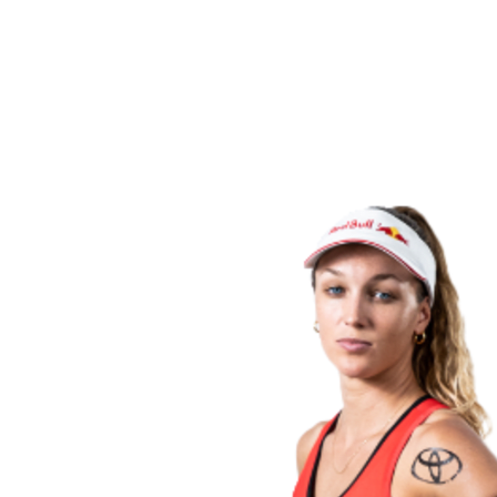
Voltar para a página inicial do BPT
Onde Assistir
Equipes
Programação
Classificação
Estatísticas
Competição
Notícias