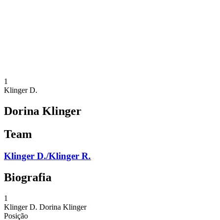
Voltar para a página inicial do BPT
Onde Assistir
Equipes
Programação
Classificação
Estatísticas
Competição
Notícias
1
Klinger D.
Dorina Klinger
Team
Klinger D./Klinger R.
Biografia
1
Klinger D.
Dorina Klinger
Posição