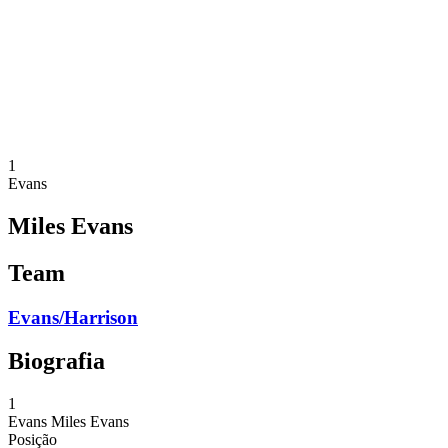
Voltar para a página inicial do BPT
Onde Assistir
Equipes
Programação
Classificação
Estatísticas
Competição
Notícias
1
Evans
Miles Evans
Team
Evans/Harrison
Biografia
1
Evans
Miles Evans
Posição