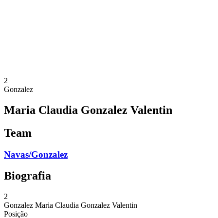
Voltar para a página inicial do BPT
Onde Assistir
Equipes
Programação
Classificação
Estatísticas
Competição
Notícias
2
Gonzalez
Maria Claudia Gonzalez Valentin
Team
Navas/Gonzalez
Biografia
2
Gonzalez
Maria Claudia Gonzalez Valentin
Posição