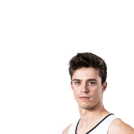
Voltar para a página inicial do BPT
Onde Assistir
Equipes
Programação
Classificação
Estatísticas
Competição
Notícias