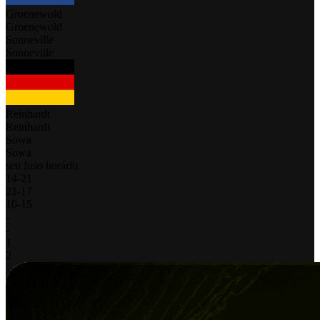
Groenewold
Groenewold
Sonneville
Sonneville
Reinhardt
Reinhardt
Sowa
Sowa
seu fuso horário
14
-
21
21
-
17
10
-
15
-
-
1
2