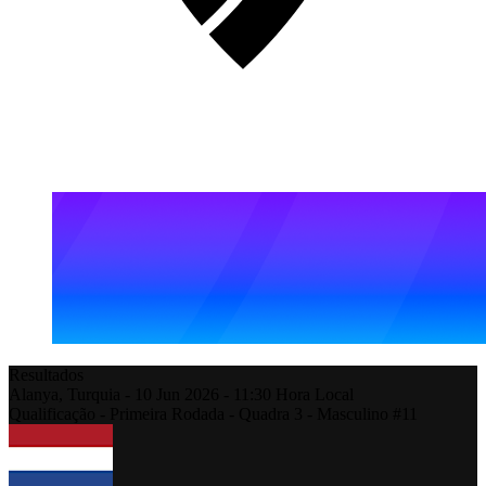
Resultados
Alanya,
Turquia
-
10 Jun 2026 -
11:30
Hora Local
Qualificação - Primeira Rodada - Quadra 3 - Masculino #11