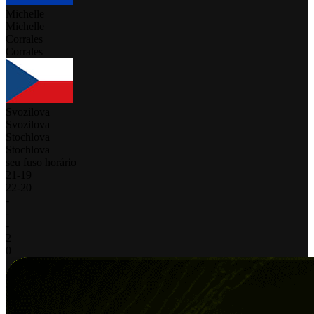
Michelle
Michelle
Corrales
Corrales
Svozilova
Svozilova
Stochlova
Stochlova
seu fuso horário
21
-
19
22
-
20
-
-
-
2
0