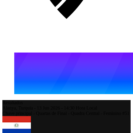
Resultados
Alanya,
Turquia
-
13 Jun 2026 -
14:30
Hora Local
Chave principal - Quartas de Final - Quadra Central - Feminino #51