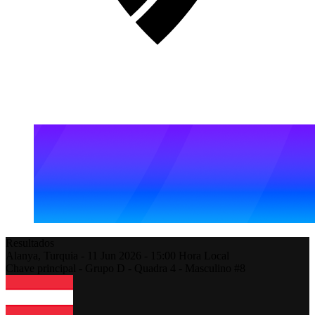
Resultados
Alanya,
Turquia
-
11 Jun 2026 -
15:00
Hora Local
Chave principal - Grupo D - Quadra 4 - Masculino #8