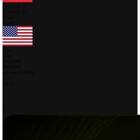
Pascariuc P.
Pascariuc P.
Horst
Horst
Cory
Cory
Bradford
Bradford
seu fuso horário
21
-
17
21
-
13
-
-
-
2
0