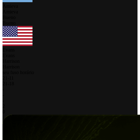
Amieva
Amieva
Bueno
Bueno
Evans
Evans
Harrison
Harrison
seu fuso horário
21
-
11
21
-
18
-
-
-
2
0