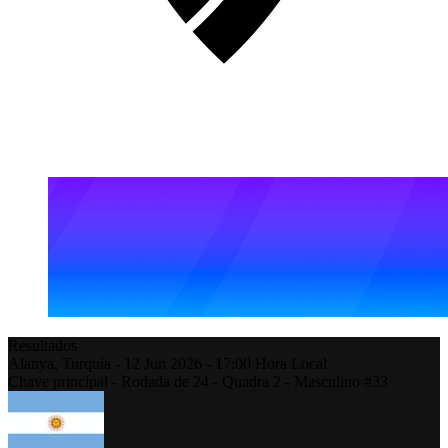
Resultados
Alanya,
Turquia
-
12 Jun 2026 -
17:00
Hora Local
Chave principal - Rodada de 24 - Quadra 2 - Masculino #33