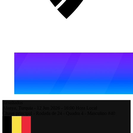
Resultados
Alanya,
Turquia
-
12 Jun 2026 -
16:00
Hora Local
Chave principal - Rodada de 24 - Quadra 4 - Masculino #40