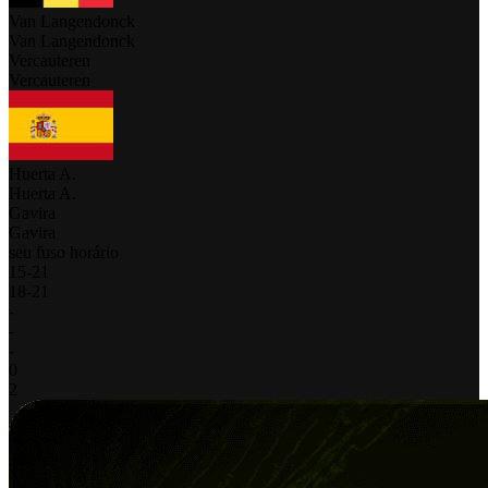
Van Langendonck
Van Langendonck
Vercauteren
Vercauteren
Huerta A.
Huerta A.
Gavira
Gavira
seu fuso horário
15
-
21
18
-
21
-
-
-
0
2