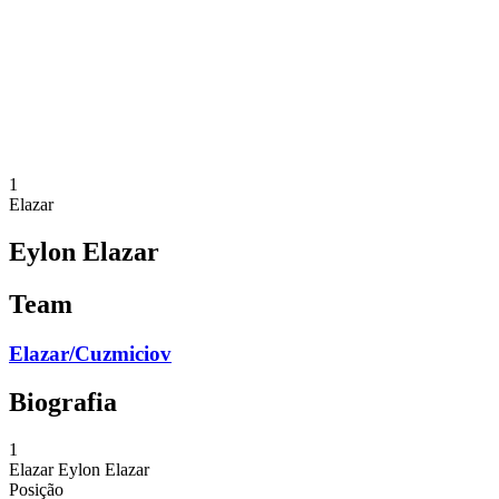
Voltar para a página inicial do BPT
Onde Assistir
Equipes
Programação
Classificação
Estatísticas
Competição
Notícias
1
Elazar
Eylon Elazar
Team
Elazar/Cuzmiciov
Biografia
1
Elazar
Eylon Elazar
Posição