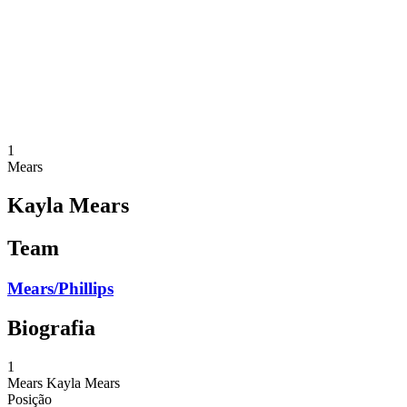
Voltar para a página inicial do BPT
Onde Assistir
Equipes
Programação
Classificação
Estatísticas
Competição
Notícias
1
Mears
Kayla Mears
Team
Mears/Phillips
Biografia
1
Mears
Kayla Mears
Posição