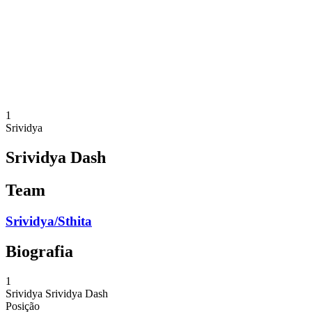
Voltar para a página inicial do BPT
Onde Assistir
Equipes
Programação
Classificação
Estatísticas
Competição
Notícias
1
Srividya
Srividya Dash
Team
Srividya/Sthita
Biografia
1
Srividya
Srividya Dash
Posição