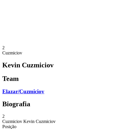
Voltar para a página inicial do BPT
Onde Assistir
Equipes
Programação
Classificação
Estatísticas
Competição
Notícias
2
Cuzmiciov
Kevin Cuzmiciov
Team
Elazar/Cuzmiciov
Biografia
2
Cuzmiciov
Kevin Cuzmiciov
Posição