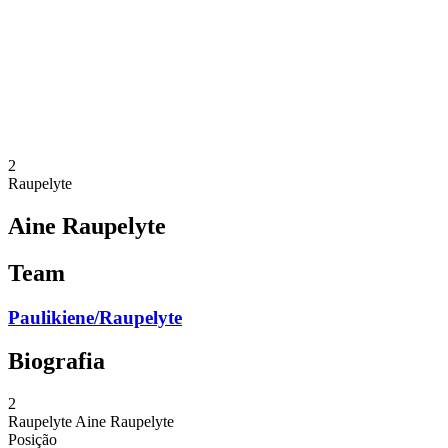
Voltar para a página inicial do BPT
Onde Assistir
Equipes
Programação
Classificação
Estatísticas
Competição
Notícias
2
Raupelyte
Aine Raupelyte
Team
Paulikiene/Raupelyte
Biografia
2
Raupelyte
Aine Raupelyte
Posição