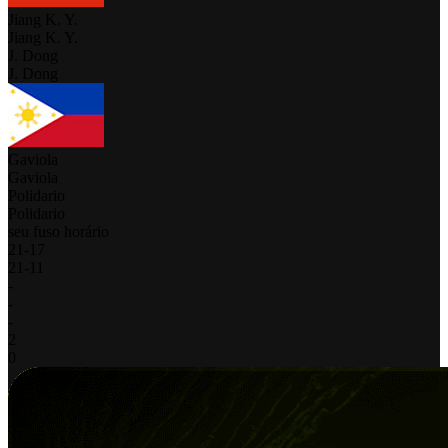
Jiang K. Y.
Jiang K. Y.
J. Dong
J. Dong
Gaviola
Gaviola
Polidario
Polidario
seu fuso horário
21
-
17
21
-
11
-
-
-
2
0