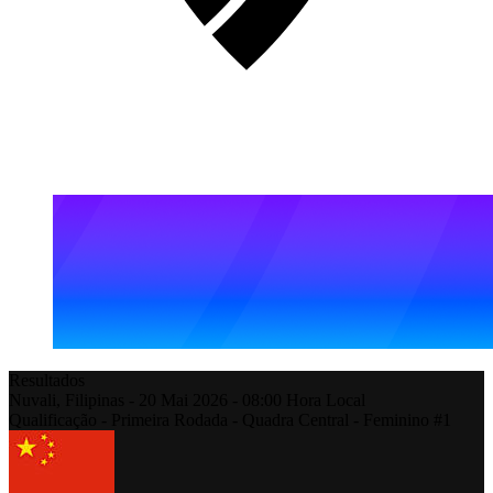
Resultados
Nuvali,
Filipinas
-
20 Mai 2026 -
08:00
Hora Local
Qualificação - Primeira Rodada - Quadra Central - Feminino #1