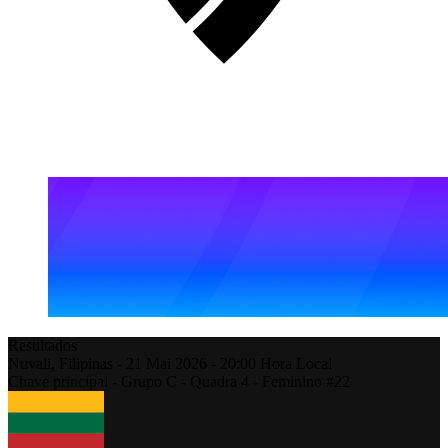
Resultados
Nuvali,
Filipinas
-
21 Mai 2026 -
20:00
Hora Local
Chave principal - Grupo C - Quadra 4 - Feminino #22