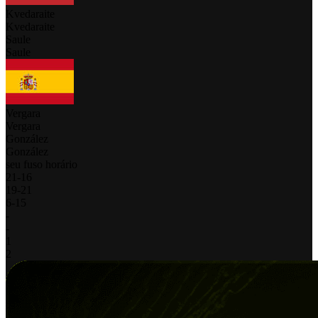
Kvedaraite
Kvedaraite
Saule
Saule
Vergara
Vergara
González
González
seu fuso horário
21
-
16
19
-
21
6
-
15
-
-
1
2