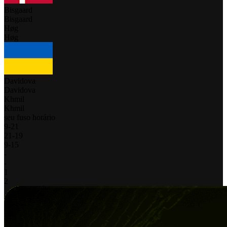
Bisgaard
Bisgaard
Høg
Høg
Davidova
Davidova
Khmil
Khmil
seu fuso horário
9
-
21
21
-
19
9
-
15
-
-
1
2