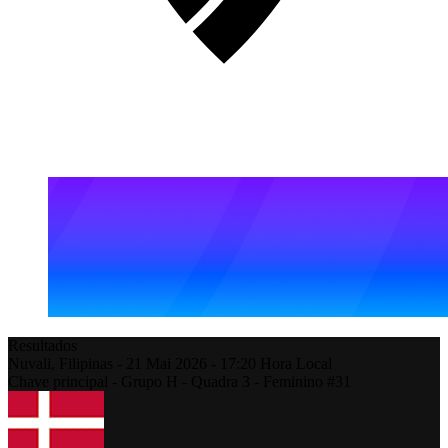
Resultados
Nuvali,
Filipinas
-
21 Mai 2026 -
17:20
Hora Local
Chave principal - Grupo H - Quadra 3 - Feminino #31