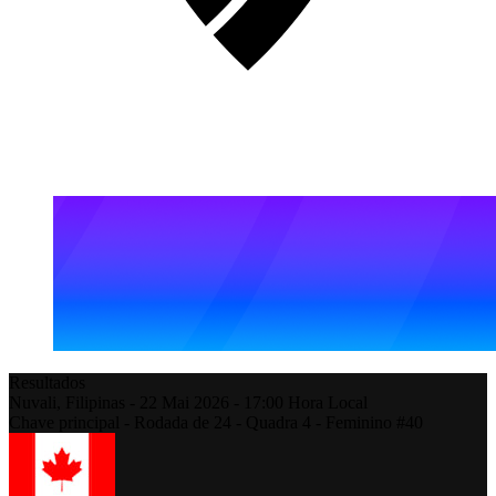
Resultados
Nuvali,
Filipinas
-
22 Mai 2026 -
17:00
Hora Local
Chave principal - Rodada de 24 - Quadra 4 - Feminino #40