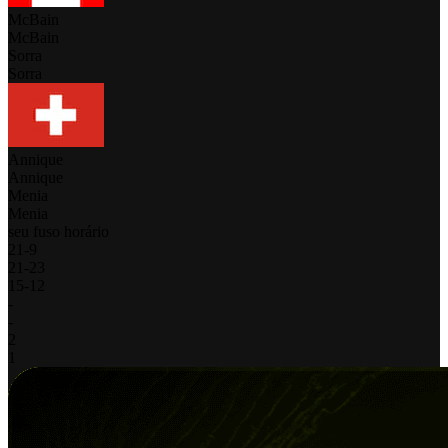
McBain
McBain
Sorra
Sorra
Annique
Annique
Menia
Menia
seu fuso horário
21
-
9
21
-
23
15
-
12
-
-
2
1