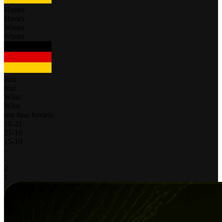
Huster
Huster
Winter
Winter
Just
Just
Wüst
Wüst
seu fuso horário
18
-
21
21
-
16
15
-
10
-
-
2
1