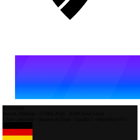
Resultados
Nuvali,
Filipinas
-
23 Mai 2026 -
20:00
Hora Local
Chave principal - Quartas de Final - Quadra 2 - Masculino #51