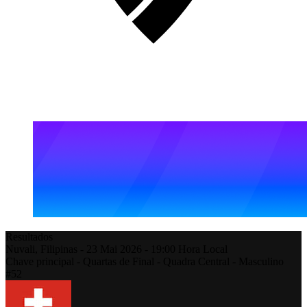
Resultados
Nuvali,
Filipinas
-
23 Mai 2026 -
19:00
Hora Local
Chave principal - Quartas de Final - Quadra Central - Masculino
#52