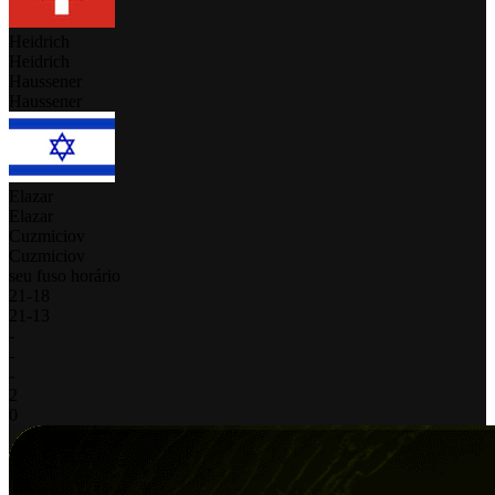
Heidrich
Heidrich
Haussener
Haussener
Elazar
Elazar
Cuzmiciov
Cuzmiciov
seu fuso horário
21
-
18
21
-
13
-
-
-
2
0