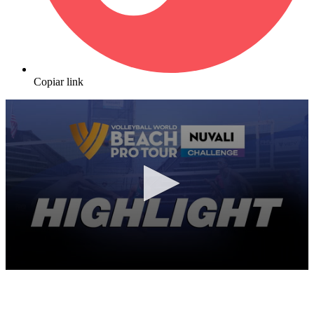
Copiar link
0
seconds
of
10