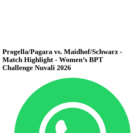
Voltar para a página inicial do BPT
Onde Assistir
Equipes
Programação
Classificação
Estatísticas
Competição
Notícias
Progella/Pagara vs. Maidhof/Schwarz -
Match Highlight - Women’s BPT
Challenge Nuvali 2026