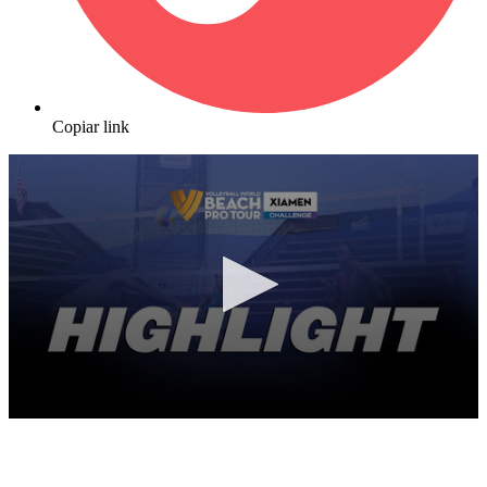
Copiar link
0
seconds
of
10