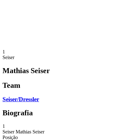
Voltar para a página inicial do BPT
Onde Assistir
Equipes
Programação
Classificação
Estatísticas
Competição
Notícias
1
Seiser
Mathias Seiser
Team
Seiser/Dressler
Biografia
1
Seiser
Mathias Seiser
Posição