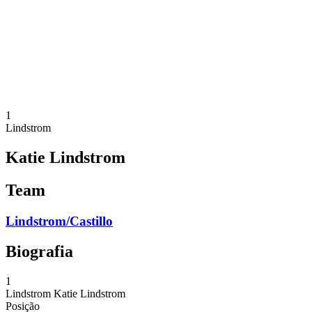
Voltar para a página inicial do BPT
Onde Assistir
Equipes
Programação
Classificação
Estatísticas
Competição
Notícias
1
Lindstrom
Katie Lindstrom
Team
Lindstrom/Castillo
Biografia
1
Lindstrom
Katie Lindstrom
Posição