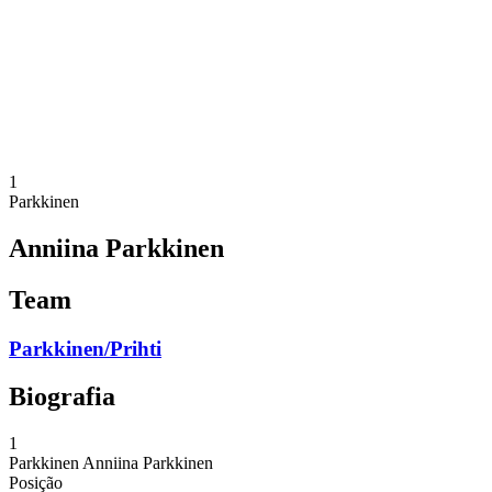
Voltar para a página inicial do BPT
Onde Assistir
Equipes
Programação
Classificação
Estatísticas
Competição
Notícias
1
Parkkinen
Anniina Parkkinen
Team
Parkkinen/Prihti
Biografia
1
Parkkinen
Anniina Parkkinen
Posição