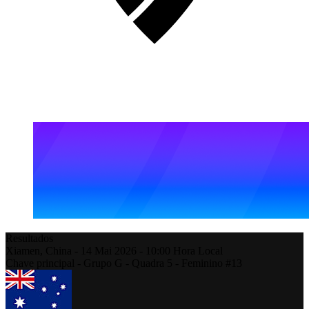
Resultados
Xiamen,
China
-
14 Mai 2026 -
10:00
Hora Local
Chave principal - Grupo G - Quadra 5 - Feminino #13