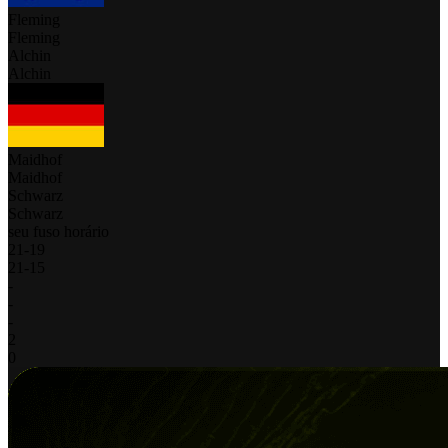
Fleming
Fleming
Alchin
Alchin
Maidhof
Maidhof
Schwarz
Schwarz
seu fuso horário
21
-
19
21
-
15
-
-
-
2
0