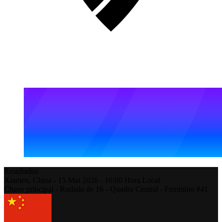
Resultados
Xiamen,
China
-
15 Mai 2026 -
16:00
Hora Local
Chave principal - Rodada de 16 - Quadra Central - Feminino #41