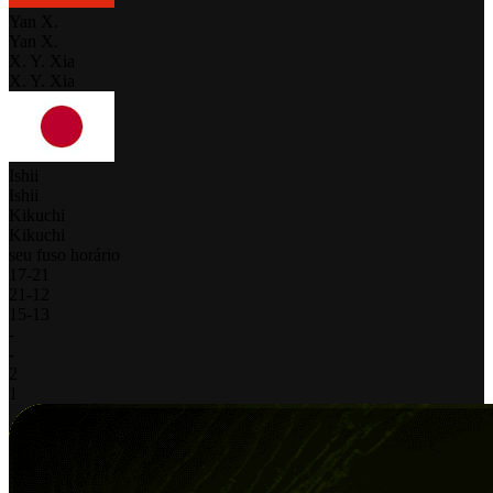
Yan X.
Yan X.
X. Y. Xia
X. Y. Xia
Ishii
Ishii
Kikuchi
Kikuchi
seu fuso horário
17
-
21
21
-
12
15
-
13
-
-
2
1