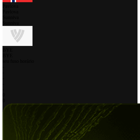
Pavlova
Pavlova
Sunniva
Sunniva
BYE
BYE
seu fuso horário
-
-
-
-
-
0
0