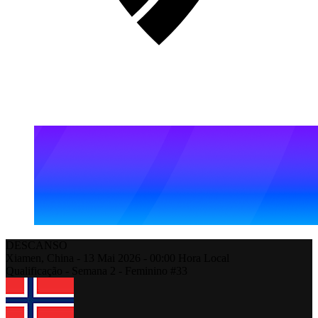
DESCANSO
Xiamen,
China
-
13 Mai 2026 -
00:00
Hora Local
Qualificação - Semana 2 - Feminino #33