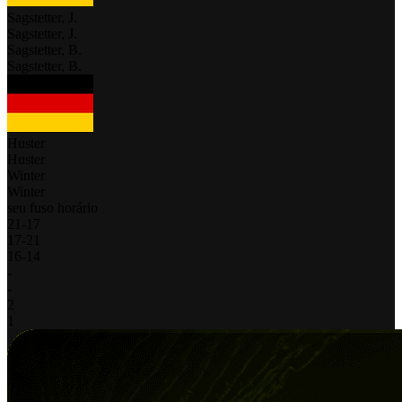
Sagstetter, J.
Sagstetter, J.
Sagstetter, B.
Sagstetter, B.
Huster
Huster
Winter
Winter
seu fuso horário
21
-
17
17
-
21
16
-
14
-
-
2
1