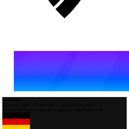
Resultados
Xiamen,
China
-
15 Mai 2026 -
10:00
Hora Local
Chave principal - Grupo G - Quadra 2 - Masculino #29