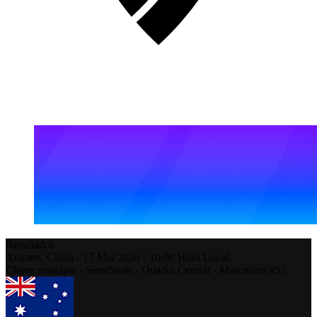
Resultados
Xiamen,
China
-
17 Mai 2026 -
10:00
Hora Local
Chave principal - Semifinais - Quadra Central - Masculino #53