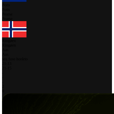
Potts
Potts
Pearse
Pearse
Ringøen
Ringøen
Aas
Aas
seu fuso horário
21
-
13
21
-
15
-
-
-
2
0