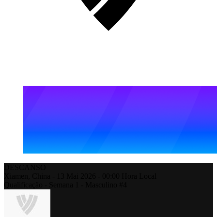
DESCANSO
Xiamen,
China
-
13 Mai 2026 -
00:00
Hora Local
Qualificação - Semana 1 - Masculino #4