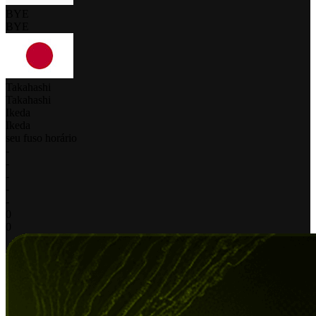
BYE
BYE
Takahashi
Takahashi
Ikeda
Ikeda
seu fuso horário
-
-
-
-
-
0
0