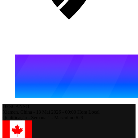
DESCANSO
Xiamen,
China
-
13 Mai 2026 -
00:00
Hora Local
Qualificação - Semana 1 - Masculino #29