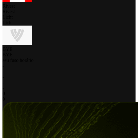
Rivest
Rivest
Licht
Licht
BYE
BYE
seu fuso horário
-
-
-
-
-
0
0