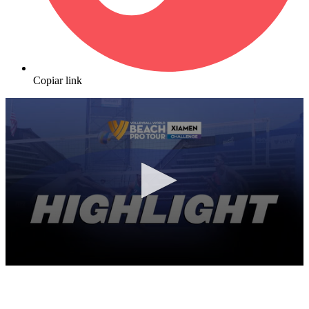
Copiar link
0
seconds
of
10