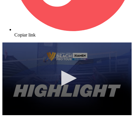
Copiar link
0
seconds
of
10