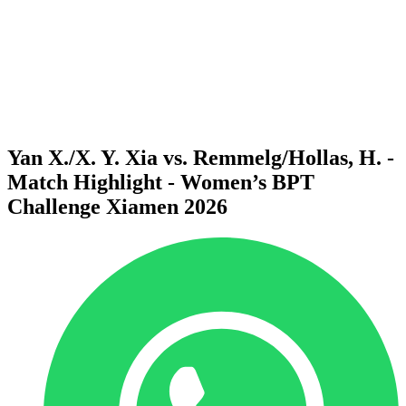
Voltar para a página inicial do BPT
Onde Assistir
Equipes
Programação
Classificação
Estatísticas
Competição
Notícias
Yan X./X. Y. Xia vs. Remmelg/Hollas, H. -
Match Highlight - Women’s BPT
Challenge Xiamen 2026