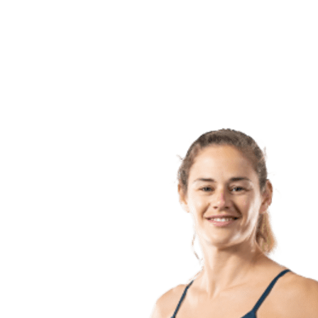
Voltar para a página inicial do BPT
Onde Assistir
Equipes
Programação
Classificação
Estatísticas
Competição
Notícias