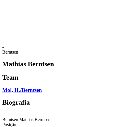
Voltar para a página inicial do BPT
Onde Assistir
Equipes
Programação
Classificação
Estatísticas
Competição
Notícias
-
Berntsen
Mathias Berntsen
Team
Mol, H./Berntsen
Biografia
-
Berntsen
Mathias Berntsen
Posição