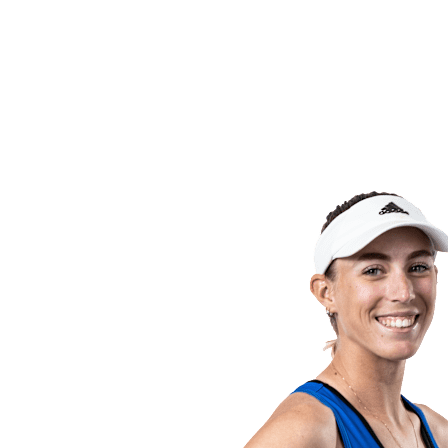
Voltar para a página inicial do BPT
Onde Assistir
Equipes
Programação
Classificação
Estatísticas
Competição
Notícias