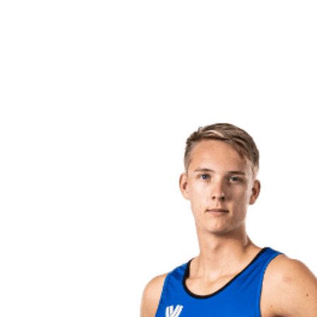
Voltar para a página inicial do BPT
Onde Assistir
Equipes
Programação
Classificação
Estatísticas
Competição
Notícias