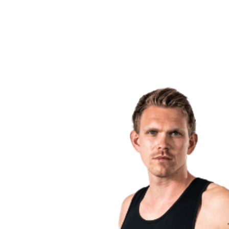
Voltar para a página inicial do BPT
Onde Assistir
Equipes
Programação
Classificação
Estatísticas
Competição
Notícias