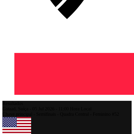
Resultados
Gstaad,
Suíça
-
05 Jul 2026 -
11:00
Hora Local
Chave principal - Semifinais - Quadra Central - Feminino #52