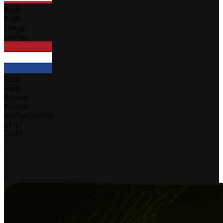
Kraft
Kraft
Cheng
Cheng
Stam
Stam
Schoon
Schoon
seu fuso horário
21
-
13
21
-
19
-
-
-
2
0