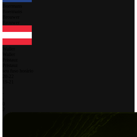
Boermans
Boermans
Brouwer
Brouwer
Waller
Waller
Pristauz
Pristauz
seu fuso horário
20
-
22
19
-
21
-
-
-
0
2