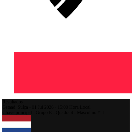
Resultados
Gstaad,
Suíça
-
01 Jul 2026 -
15:00
Hora Local
Chave principal - Grupo E - Quadra 4 - Masculino #11