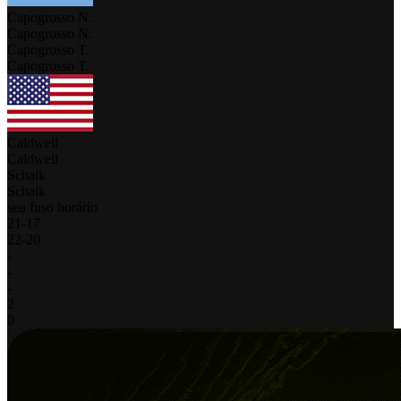
Capogrosso N.
Capogrosso N.
Capogrosso T.
Capogrosso T.
Caldwell
Caldwell
Schalk
Schalk
seu fuso horário
21
-
17
22
-
20
-
-
-
2
0