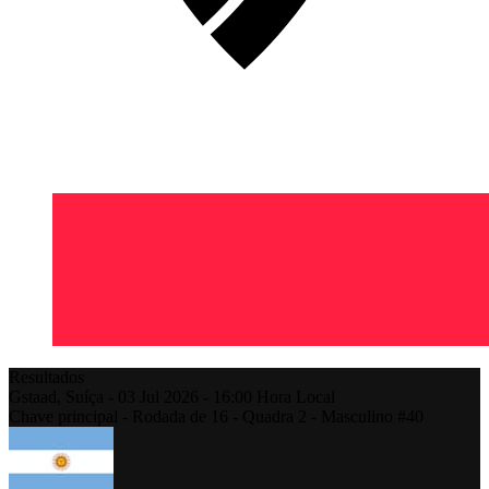
Resultados
Gstaad,
Suíça
-
03 Jul 2026 -
16:00
Hora Local
Chave principal - Rodada de 16 - Quadra 2 - Masculino #40