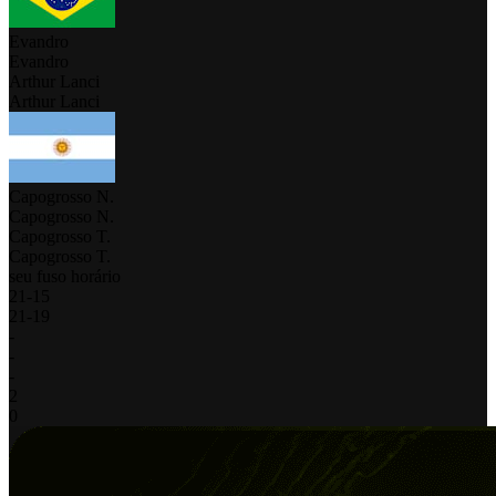
Evandro
Evandro
Arthur Lanci
Arthur Lanci
Capogrosso N.
Capogrosso N.
Capogrosso T.
Capogrosso T.
seu fuso horário
21
-
15
21
-
19
-
-
-
2
0