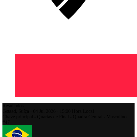
Resultados
Gstaad,
Suíça
-
04 Jul 2026 -
15:00
Hora Local
Chave principal - Quartas de Final - Quadra Central - Masculino
#47