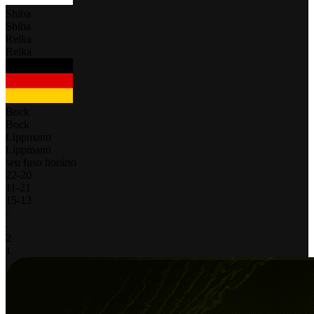
Shiba
Shiba
Reika
Reika
Bock
Bock
Lippmann
Lippmann
seu fuso horário
22
-
20
11
-
21
15
-
13
-
-
2
1