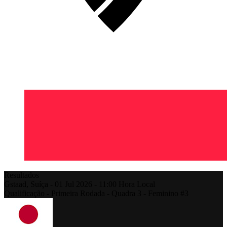
Resultados
Gstaad,
Suíça
-
01 Jul 2026 -
11:00
Hora Local
Qualificação - Primeira Rodada - Quadra 3 - Feminino #3