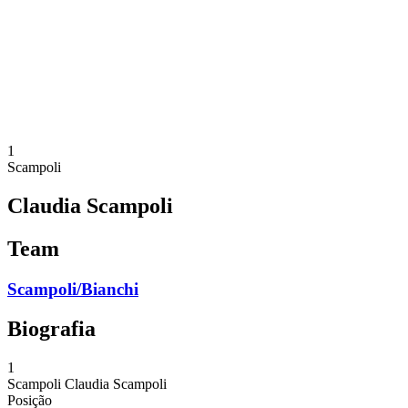
Voltar para a página inicial do BPT
Onde Assistir
Equipes
Programação
Classificação
Estatísticas
Competição
Notícias
1
Scampoli
Claudia Scampoli
Team
Scampoli/Bianchi
Biografia
1
Scampoli
Claudia Scampoli
Posição